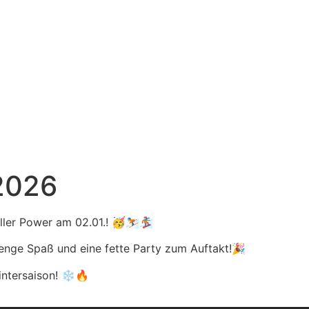
2026
oller Power am 02.01.! 🥳⛷️🏂
enge Spaß und eine fette Party zum Auftakt!🎉
Wintersaison! ❄️🔥