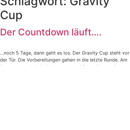
Schlagwort:
Gravity
Cup
Der Countdown läuft….
…noch 5 Tage, dann geht es los. Der Gravity Cup steht vor
der Tür. Die Vorbereitungen gehen in die letzte Runde. Am
Samstag wurde bei nicht ganz so schönem Wetter die
Strecke schon mal final abgesteckt. Auch der Lift wurde
für die Radfahrer vorbereitet und in der Halle schon mal
Platz geschaffen für Startnummern Ausgabe […]
SKICLUB KLEINGLADENBACH